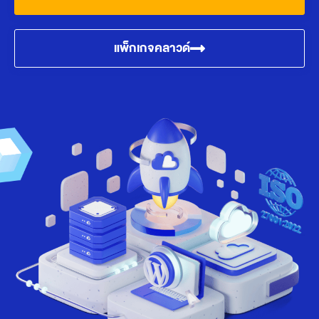
แพ็กเกจคลาวด์