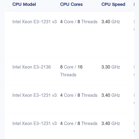
CPU Model
CPU Cores
CPU Speed
M
Intel Xeon E3-1231 v3
4
Core /
8
Threads
3.40
GHz
D
G
Intel Xeon E3-2136
8
Core /
16
3.30
GHz
D
Threads
G
Intel Xeon E3-1231 v3
4
Core /
8
Threads
3.40
GHz
D
G
Intel Xeon E3-1231 v3
4
Core /
8
Threads
3.40
GHz
D
G