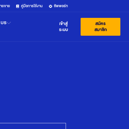
ฝ่ายขาย
คู่มือการใช้งาน
ซัพพอร์ท
 US
เข้าสู่
สมัคร
ระบบ
สมาชิก