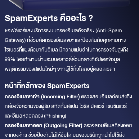
SpamExperts คืออะไร ?
ซอฟต์แวร์และบริการระบบกรองอีเมลอัจฉริยะ (Anti-Spam
Gateway) ที่ช่วยคัดกรองอีเมลขยะ และป้องกันภัยคุกคามทาง
ไซเบอร์ที่แฝงตัวมากับอีเมล มีความแม่นยำในการตรวจจับสูงถึง
99% โดยทำงานผ่านระบบคลาวด์ส่วนกลางที่อัปเดตข้อมูล
พฤติกรรมของสแปมใหม่ๆ จากผู้ใช้ทั่วโลกอยู่ตลอดเวลา
หน้าที่หลักของ SpamExperts
กรองอีเมลขาเข้า (Incoming Filter)
ตรวจสอบอีเมลก่อนส่งถึง
กล่องข้อความของผู้รับ สกัดกั้นสแปม ไวรัส มัลแวร์ แรนซัมแวร์
และอีเมลหลอกลวง (Phishing)
กรองอีเมลขาออก (Outgoing Filter)
ตรวจสอบอีเมลที่ส่งออก
จากองค์กร ช่วยป้องกันไม่ให้ชื่อโดเมนของบริษัทถูกนำไปใช้ส่ง