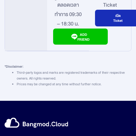
ตลอดเวลา
Ticket
ทำการ 09:30
เปิด
Ticket
– 18:30 น.
ADD
FRIEND
*Disclaimer:
Third-party logos and marks are registered trademarks of their respective
owners. All rights reserved.
Prices may be changed at any time without further notice.