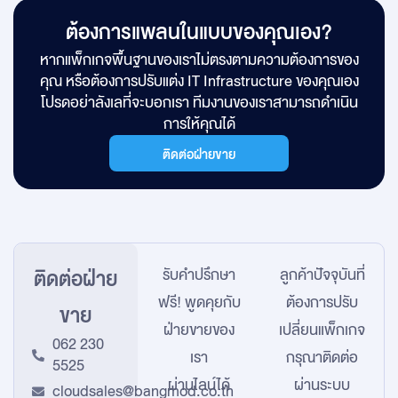
ต้องการแพลนในแบบของคุณเอง?
หากแพ็กเกจพื้นฐานของเราไม่ตรงตามความต้องการของ
คุณ หรือต้องการปรับแต่ง IT Infrastructure ของคุณเอง
โปรดอย่าลังเลที่จะบอกเรา ทีมงานของเราสามารถดำเนิน
การให้คุณได้
ติดต่อฝ่ายขาย
ติดต่อฝ่าย
รับคำปรึกษา
ลูกค้าปัจจุบันที่
ฟรี! พูดคุยกับ
ต้องการปรับ
ขาย
ฝ่ายขายของ
เปลี่ยนแพ็กเกจ
062 230
เรา
กรุณาติดต่อ
5525
ผ่านไลน์ได้
ผ่านระบบ
cloudsales@bangmod.co.th