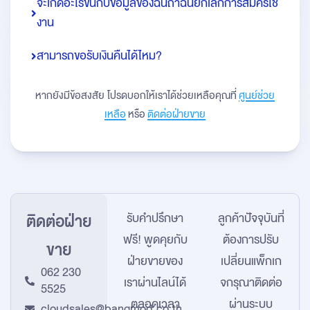
จะเกิดอะไรขึ้นกับข้อมูลของฉันถ้าฉันยกเลิกการสมัครใช้
งาน
สามารถขอรับเงินคืนได้ไหม?
หากยังมีข้อสงสัย โปรดบอกให้เราได้ช่วยเหลือคุณที่
ศูนย์ช่วย
เหลือ
หรือ
ติดต่อฝ่ายขาย
ติดต่อฝ่าย
รับคำปรึกษา
ลูกค้าปัจจุบันที่
ฟรี! พูดคุยกับ
ต้องการปรับ
ขาย
ฝ่ายขายของ
เปลี่ยนแพ็กเก
062 230
เรา
ผ่านไลน์ได้
จ
กรุณาติดต่อ
5525
ตลอดเวลา
ผ่านระบบ
cloudsales@bangmod.co.th