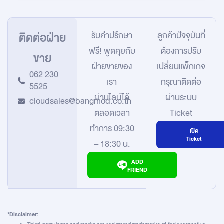
ติดต่อฝ่าย
รับคำปรึกษา
ลูกค้าปัจจุบันที่
ฟรี! พูดคุยกับ
ต้องการปรับ
ขาย
ฝ่ายขายของ
เปลี่ยนแพ็กเกจ
062 230
เรา
กรุณาติดต่อ
5525
ผ่านไลน์ได้
ผ่านระบบ
cloudsales@bangmod.co.th
ตลอดเวลา
Ticket
ทำการ 09:30
เปิด
Ticket
– 18:30 น.
ADD
FRIEND
*Disclaimer: