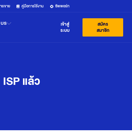
ฝ่ายขาย
คู่มือการใช้งาน
ซัพพอร์ท
 US
เข้าสู่
สมัคร
ระบบ
สมาชิก
 ISP แล้ว