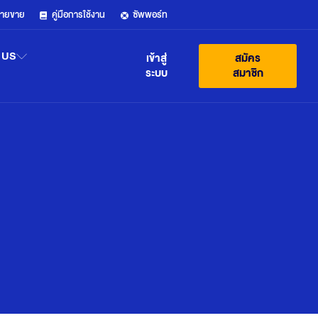
ฝ่ายขาย
คู่มือการใช้งาน
ซัพพอร์ท
 US
เข้าสู่
สมัคร
ระบบ
สมาชิก