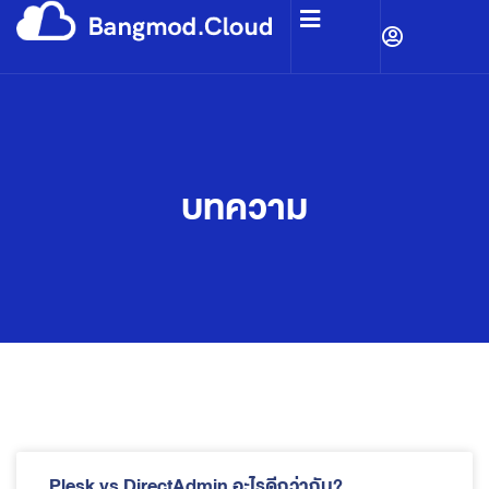
บทความ
Plesk vs DirectAdmin อะไรดีกว่ากัน?