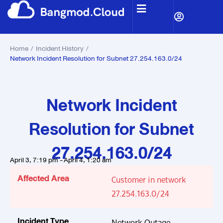
Home
/
Incident History
/
Network Incident Resolution for Subnet 27.254.163.0/24
Network Incident
Resolution for Subnet
27.254.163.0/24
April 3, 7:19 pm -
April 4, 1:20 am
Affected Area
Customer in network
27.254.163.0/24
Incident Type
Network Outage