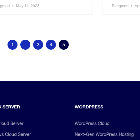
ngmod
May 11, 2023
Bangmod
Apr
1
…
3
4
5
 SERVER
WORDPRESS
Cloud Server
WordPress Cloud
s Cloud Server
Next-Gen WordPress Hosting