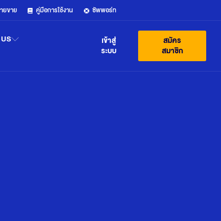
ฝ่ายขาย
คู่มือการใช้งาน
ซัพพอร์ท
 US
เข้าสู่
สมัคร
ระบบ
สมาชิก